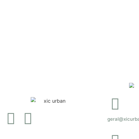
Saída de
€
39.90
Ver opç
geral@xicurb