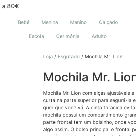
 a 80€
Bebé
Menina
Menino
Calçado
Escola
Cerimónia
Adulto
Loja
/
Esgotado
/ Mochila Mr. Lion
Mochila Mr. Lio
Mochila Mr. Lion
com alças ajustáveis ​​
curta na parte superior para segurá-la 
quer que você vá. A cinta torácica evita
mochila possui um compartimento gran
parte frontal tem um bolsinho, onde vo
algo assim. O bolso principal e frontal 