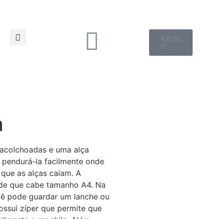
€
0.00
0
n
e acolchoadas e uma alça
e pendurá-la facilmente onde
 que as alças caiam. A
de que cabe tamanho A4. Na
cê pode guardar um lanche ou
possui zíper que permite que