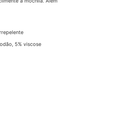
cilmente a mochila. Além
rrepelente
godão, 5% viscose