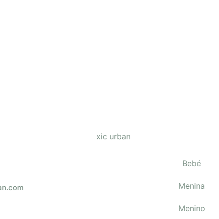
 praia
ões
Bebé
Menina
an.com
Menino