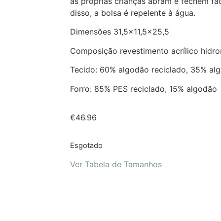
as próprias crianças abram e fechem fa
disso, a bolsa é repelente à água.
Dimensões 31,5×11,5×25,5
Composição revestimento acrílico hidro
Tecido: 60% algodão reciclado, 35% al
Forro: 85% PES reciclado, 15% algodão
€
46.96
Esgotado
Ver Tabela de Tamanhos