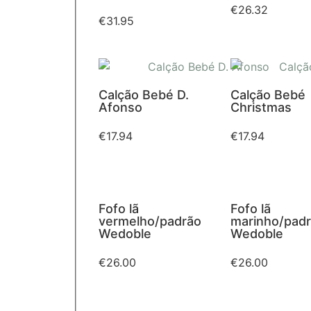
€
26.32
€
31.95
Calção Bebé D.
Calção Bebé
Afonso
Christmas
€
17.94
€
17.94
Fofo lã
Fofo lã
vermelho/padrão
marinho/pad
Wedoble
Wedoble
€
26.00
€
26.00