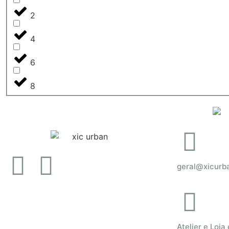
2
4
6
8
geral@xicurb
Atelier e Loja