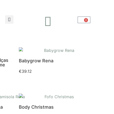
0
lças
Babygrow Rena
ime
€
39.12
na
Body Christmas