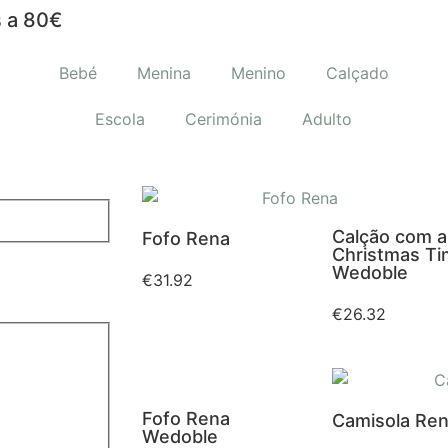
 a 80€
Bebé
Menina
Menino
Calçado
Escola
Cerimónia
Adulto
Calção com a
Fofo Rena
Christmas T
Wedoble
€
31.92
€
26.32
Fofo Rena
Camisola Re
Wedoble