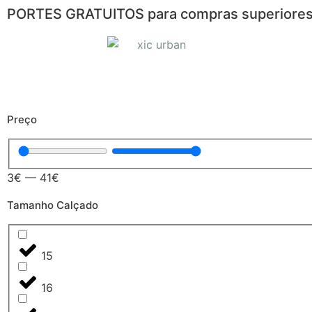
PORTES GRATUITOS para compras superiores
Preço
3
€
—
41
€
Tamanho Calçado
15
16