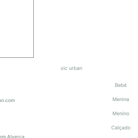
Bebé
Menina
an.com
Menino
Calçado
 em Alverca