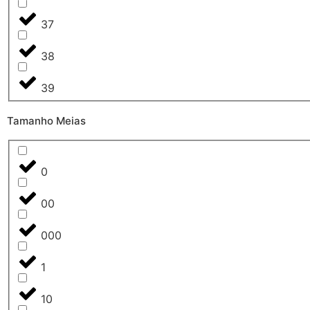
37
38
39
Tamanho Meias
0
00
000
1
10