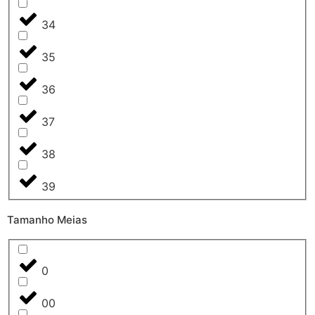
34
35
36
37
38
39
Tamanho Meias
0
00