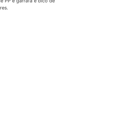
e PP e garrafa e bico de
res.