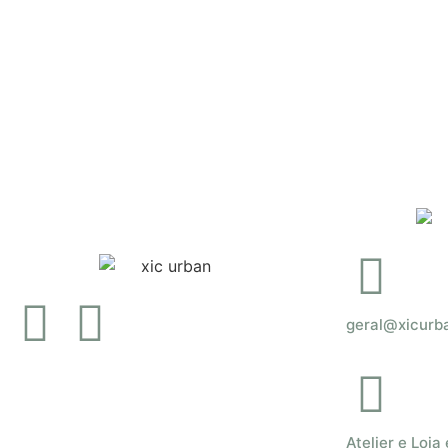
Mochila Mr.
Mochila
Polar Bear
Polar B
€
54.00
€
44.96
Adicionar
Adicion
geral@xicurb
Atelier e Loja