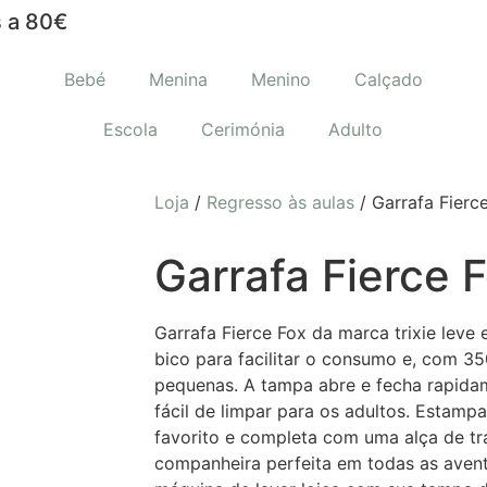
 a 80€
Bebé
Menina
Menino
Calçado
Escola
Cerimónia
Adulto
Loja
/
Regresso às aulas
/ Garrafa Fierc
Garrafa Fierce 
Garrafa Fierce Fox da marca trixie leve
bico para facilitar o consumo e, com 35
pequenas. A tampa abre e fecha rapida
fácil de limpar para os adultos. Estam
favorito e completa com uma alça de tra
companheira perfeita em todas as avent