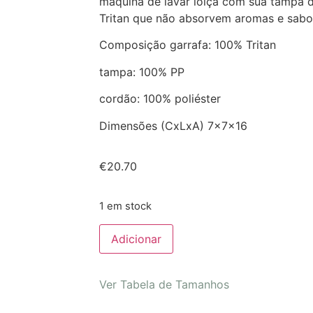
máquina de lavar loiça com sua tampa d
Tritan que não absorvem aromas e sabo
Composição garrafa: 100% Tritan
tampa: 100% PP
cordão: 100% poliéster
Dimensões (CxLxA) 7x7x16
€
20.70
1 em stock
Adicionar
Ver Tabela de Tamanhos