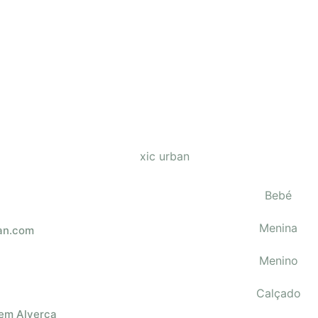
 Mr.
Estojo Mr.
ear
Polar Bear
€
19.80
ar
Adicionar
Bebé
Menina
an.com
Menino
Calçado
 em Alverca