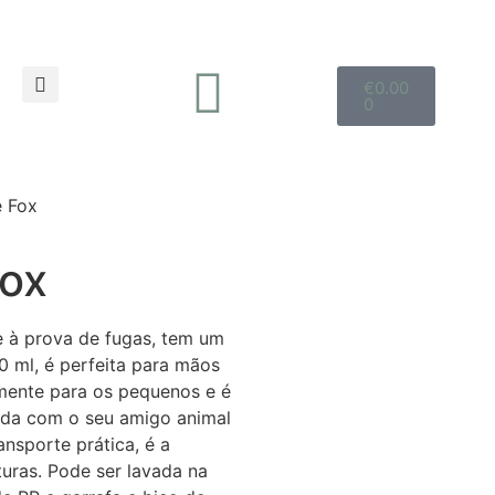
€
0.00
0
e Fox
Fox
 e à prova de fugas, tem um
0 ml, é perfeita para mãos
mente para os pequenos e é
pada com o seu amigo animal
nsporte prática, é a
uras. Pode ser lavada na