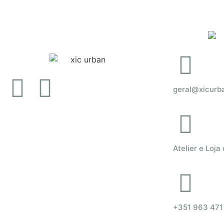
geral@xicurb
Atelier e Loja
+351 963 471