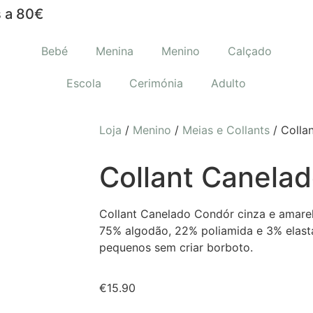
 a 80€
Bebé
Menina
Menino
Calçado
Escola
Cerimónia
Adulto
Loja
/
Menino
/
Meias e Collants
/ Colla
Collant Canela
Collant Canelado Condór cinza e amare
75% algodão, 22% poliamida e 3% elasta
pequenos sem criar borboto.
€
15.90