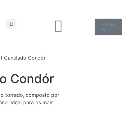
€
0.00
0
nt Canelado Condór
do Condór
lo torrado, composto por
no. Ideal para os mais