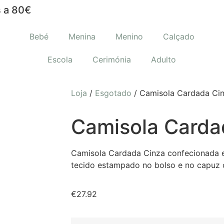
 a 80€
Bebé
Menina
Menino
Calçado
Escola
Cerimónia
Adulto
Loja
/
Esgotado
/ Camisola Cardada Ci
Camisola Carda
Camisola Cardada Cinza confecionada 
tecido estampado no bolso e no capuz 
€
27.92