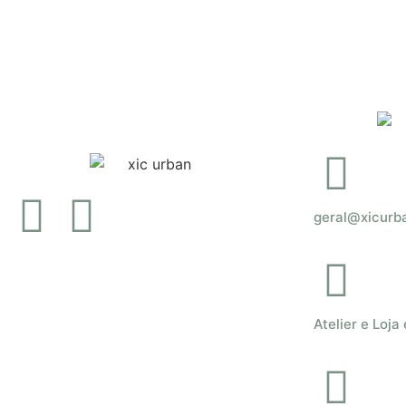
Ver opç
geral@xicurb
Atelier e Loja