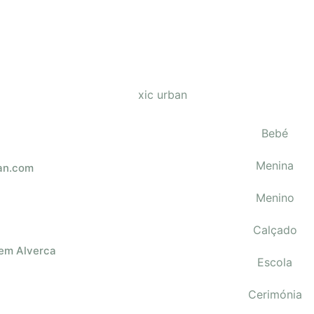
ões
Bebé
Menina
an.com
Menino
Calçado
 em Alverca
Escola
Cerimónia