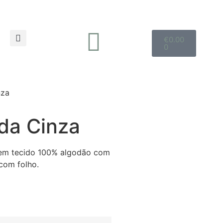
€
0.00
0
nza
da Cinza
em tecido 100% algodão com
com folho.