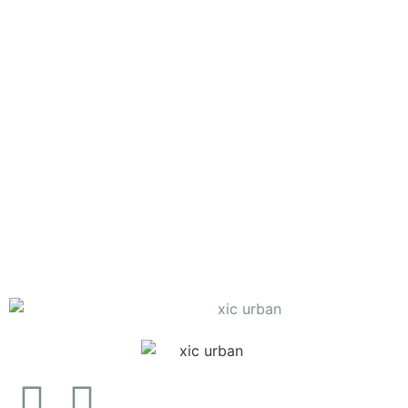
Body
Camisa D.
Edite
€
38.90
Ver opções