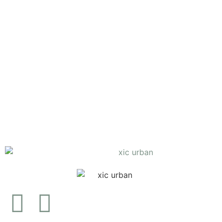
Fofo Xadrez
Lux
€
25.83
Ver opções