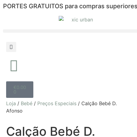
PORTES GRATUITOS para compras superiores
€
0.00
0
Loja
/
Bebé
/
Preços Especiais
/ Calção Bebé D.
Afonso
Calção Bebé D.