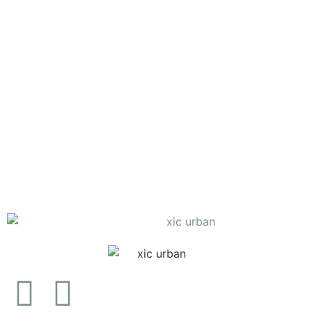
Mochila Mr.
Polar Bear
€
54.00
Adicionar