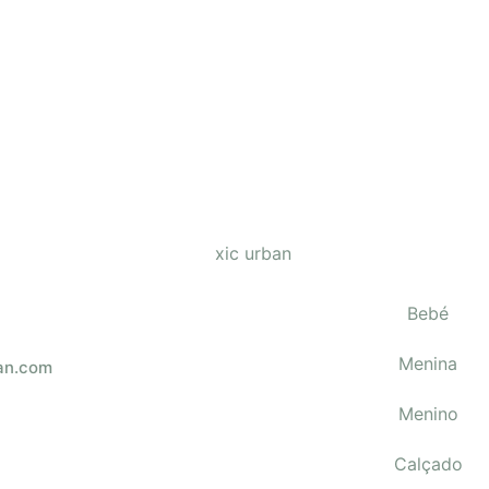
Barefoot
Boatilus
ões
Candy
€
24.90
Ver opções
Bebé
Menina
an.com
Menino
Calçado