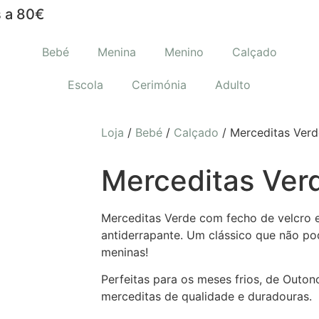
 a 80€
Bebé
Menina
Menino
Calçado
Escola
Cerimónia
Adulto
Loja
/
Bebé
/
Calçado
/ Merceditas Verd
Merceditas Ver
Merceditas Verde com fecho de velcro e
antiderrapante. Um clássico que não pod
meninas!
Perfeitas para os meses frios, de Outon
merceditas de qualidade e duradouras.