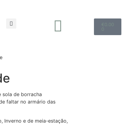
€
0.00
0
e
de
 sola de borracha
e faltar no armário das
o, Inverno e de meia-estação,