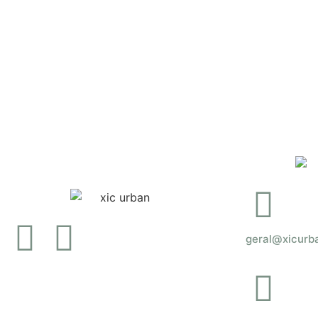
Ver opções
Ver opç
geral@xicurb