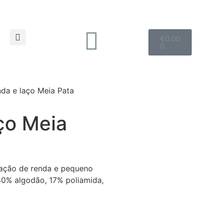
€
0.00
0
nda e laço Meia Pata
ço Meia
cação de renda e pequeno
0% algodão, 17% poliamida,