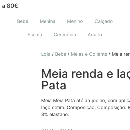
 a 80€
Bebé
Menina
Menino
Calçado
Escola
Cerimónia
Adulto
Loja
/
Bebé
/
Meias e Collants
/ Meia re
Meia renda e la
Pata
Meia Meia Pata até ao joelho, com apli
laço cetim. Composição:
Composição: 8
3% elastano.