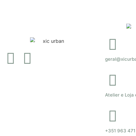
geral@xicurb
Atelier e Loja
+351 963 471