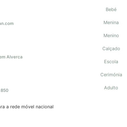
Bebé
Menina
an.com
Menino
Calçado
 em Alverca
Escola
Cerimónia
Adulto
 850
a a rede móvel nacional