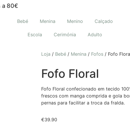
 a 80€
Bebé
Menina
Menino
Calçado
Escola
Cerimónia
Adulto
Loja
/
Bebé
/
Menina
/
Fofos
/ Fofo Flora
Fofo Floral
Fofo Floral confecionado em tecido 100
frescos com manga comprida e gola bo
pernas para facilitar a troca da fralda.
€
39.90