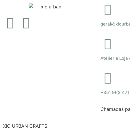
geral@xicurb
Atelier e Loja
+351 963 471
Chamadas par
XIC URBAN CRAFTS