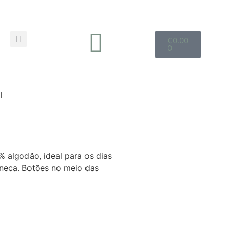
€
0.00
0
l
% algodão, ideal para os dias
neca. Botões no meio das