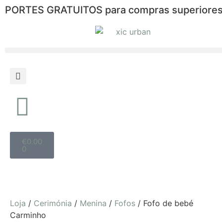
PORTES GRATUITOS para compras superiores
€
0.00
0
Loja
/
Cerimónia
/
Menina
/
Fofos
/ Fofo de bebé
Carminho