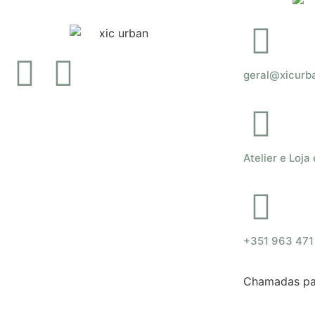
geral@xicurb
Atelier e Loja
+351 963 471
Chamadas par