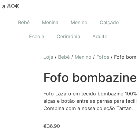
 a 80€
Bebé
Menina
Menino
Calçado
Escola
Cerimónia
Adulto
Loja
/
Bebé
/
Menino
/
Fofos
/ Fofo bom
Fofo bombazine
Fofo Lázaro em tecido bombazine 100%
alças e botão entre as pernas para facilit
Combina com a nossa coleção Tartan.
€
36.90