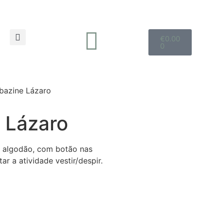
€
0.00
0
bazine Lázaro
 Lázaro
 algodão, com botão nas
ar a atividade vestir/despir.