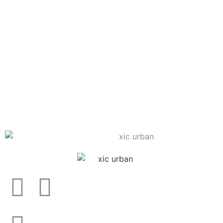
Calção
Banho
Peixinhos
Verde
€
28.90
Ver opções