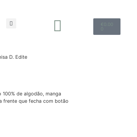
€
0.00
0
isa D. Edite
do 100% de algodão, manga
na frente que fecha com botão