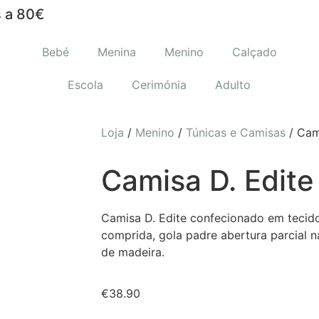
 a 80€
Bebé
Menina
Menino
Calçado
Escola
Cerimónia
Adulto
Loja
/
Menino
/
Túnicas e Camisas
/ Cam
Camisa D. Edite
Camisa D. Edite confecionado em teci
comprida, gola padre abertura parcial 
de madeira.
€
38.90