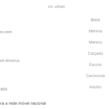
Bebé
Menina
an.com
Menino
Calçado
 em Alverca
Escola
Cerimónia
Adulto
 850
a a rede móvel nacional