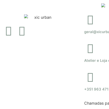
geral@xicurb
Atelier e Loja
+351 963 471
Chamadas par