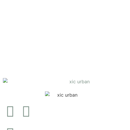
Body Gola
bordado
verde
€
18.90
Ver opções